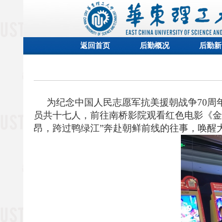
返回首页
后勤概况
后勤新
为纪念中国人民志愿军抗美援朝战争
7
0
周
员共
十
七
人，前往
南桥影院
观看红色电影《金
昂，跨过鸭绿江
”
奔赴朝鲜前线的往事，唤醒