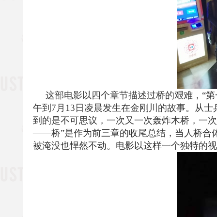
这部电影
以
四
个章节
描述过桥的艰难，
“第
午到7月13日凌晨发生在金刚
川
的故事
。
从士
到的是
不可思议，
一次又一次轰炸
木
桥
，
一次
——
桥
”是作为前
三章的收尾总结
，
当人
桥
合
被淹没也悍然不动。电影以这样一个独特的视