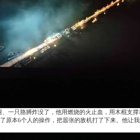
腿、一只胳膊炸没了，他用燃烧的火止血，用木棍支撑
了原本
6个人的操作，把嚣张的敌机打了下来。他让