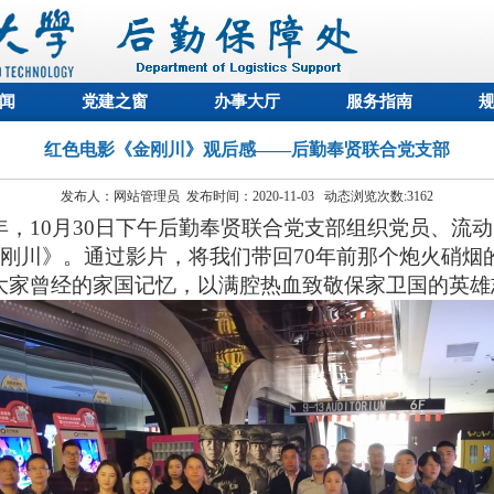
闻
党建之窗
办事大厅
服务指南
红色电影《金刚川》观后感——后勤奉贤联合党支部
发布人：网站管理员 发布时间：2020-11-03 动态浏览次数:
3162
年，
10
月
3
0
日
下午
后勤奉贤联合党支部组织党员、流动
刚川》。
通过
影
片
，
将我们带回
70年前那个炮火硝烟
大家曾经的家国记忆，以满腔热血致敬保家卫国的英雄