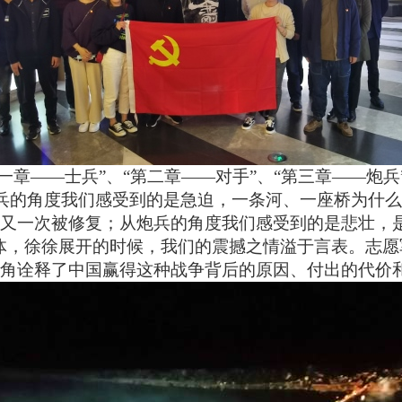
一章
——士兵
”
、
“第二章
——对手
”、“
第三
章
——
炮兵
兵的角度我
们
感受到的是急迫
，
一条
河、一座桥
为什么
又一次
被
修复
；
从
炮兵
的角度我
们
感受到的是
悲壮，
体
，徐徐展开
的时候
，
我们的
震撼之
情溢于言表。志愿
角诠释了中国赢得这种战争背后的原因、付出的代价