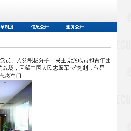
规章制度
信息公开
党务公开
党员
、
入
党积极分子
、
民主党派成员和青年团
的战场，回望
中国人民志愿军
“雄赳赳，气昂
志愿军们。