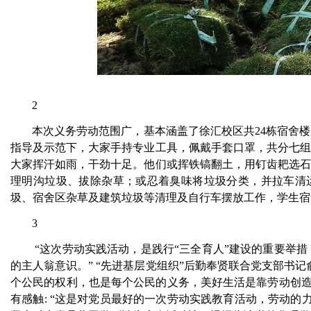
2
本次义务劳动范围广，基本涵盖了徐汇校区共
24
栋宿舍楼
指导及示范下，大家手持专业工具，佩戴手套口罩，共分七
大家挥汗如雨，干劲十足。他们或挥铁镐翻土，用钉齿耙选
理明沟垃圾、拔除杂草；或忍着臭味将垃圾分类，并拉车清
圾、宿舍区杂草及建筑垃圾等清理及自行车摆放工作，学生宿
3
“这次劳动实践活动，是践行“三全育人”建设的重要举
的主人翁意识。” “先进基层党组织”后勤奉贤联合党支部书
个公民的权利，也是每个公民的义务，美好生活是靠劳动创造
有感触
: “
这是对党员最好的一次劳动实践教育活动，劳动的